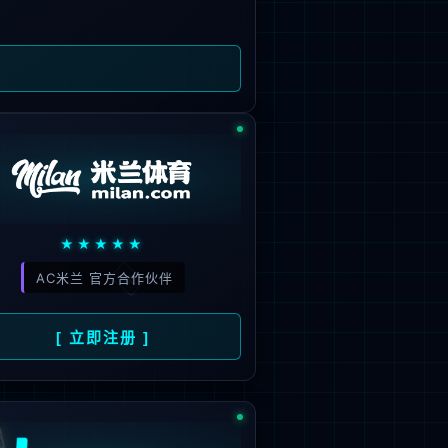
旗下品牌
号
招商）